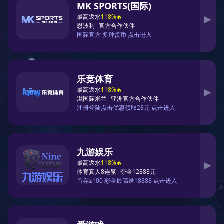
武汉网球队全运会精彩配合展现团队实力
与竞技精神