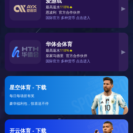
杭州篮球队的崛起与力量探讨聚焦于篮球
运动的未来发展与影响